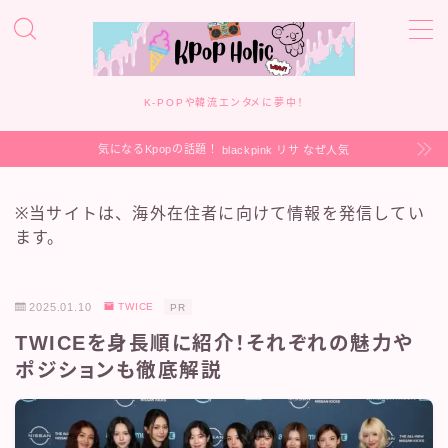
MENU
About us
K-POPや韓流エンタメに夢中！
Contact
KpopHolic
Privacy Policy
気になるKpopの話題！
blackpink リサ なぜ人気
Sitemap
免責事項・著作権・肖像権
※当サイトは、海外在住者に向けて情報を発信してい
ます。
2025.01.10
TWICE
PR
TWICEを身長順に紹介！それぞれの魅力や
ポジションも徹底解説